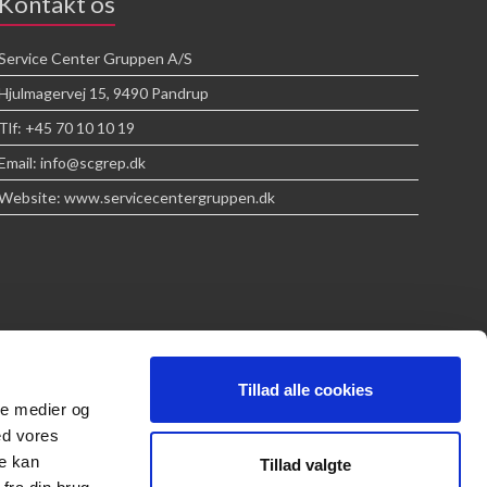
Kontakt os
Service Center Gruppen A/S
Hjulmagervej 15, 9490 Pandrup
Tlf: +45 70 10 10 19
Email: info@scgrep.dk
Website: www.servicecentergruppen.dk
Tillad alle cookies
ale medier og
ed vores
re kan
Tillad valgte