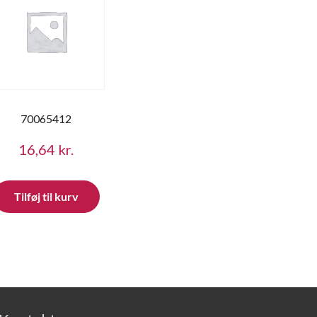
70065412
16,64
kr.
Tilføj til kurv