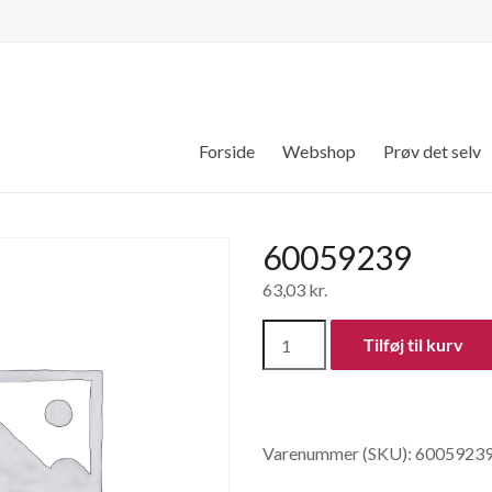
Forside
Webshop
Prøv det selv
60059239
63,03
kr.
60059239
Tilføj til kurv
antal
Varenummer (SKU):
6005923