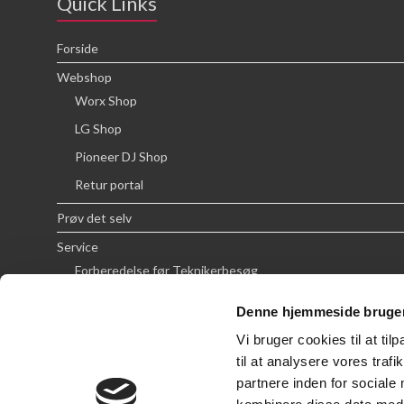
Quick Links
Forside
Webshop
Worx Shop
LG Shop
Pioneer DJ Shop
Retur portal
Prøv det selv
Service
Forberedelse før Teknikerbesøg
Priser
Denne hjemmeside bruger
FAQ
Vi bruger cookies til at til
Om SCG
til at analysere vores tra
partnere inden for sociale
Handelsbetingelser