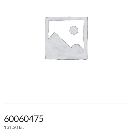
af
forbrugerelektronik
og
hvidevarer
60060475
131,30
kr.