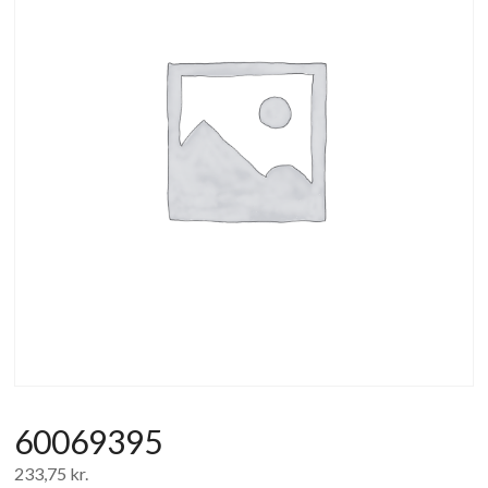
af
forbrugerelektronik
og
hvidevarer
60069395
233,75
kr.