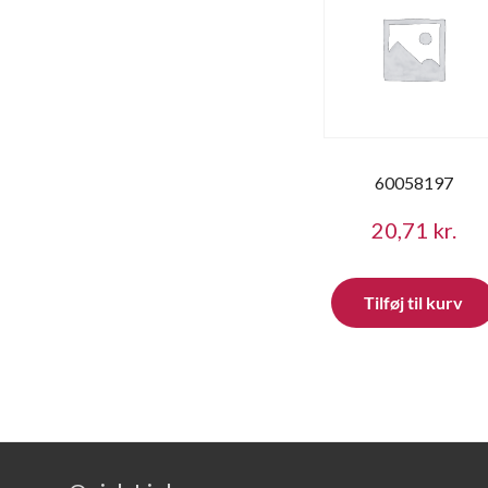
60058197
20,71
kr.
Tilføj til kurv