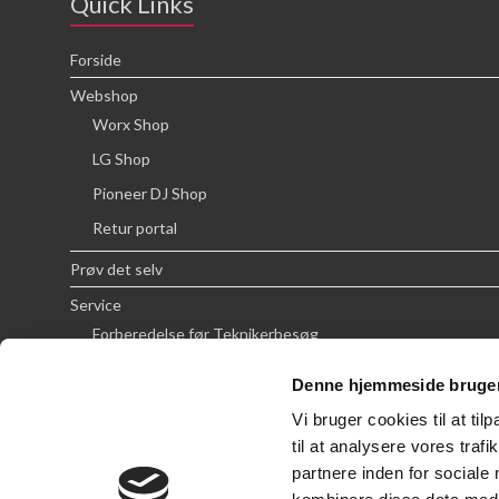
Quick Links
Forside
Webshop
Worx Shop
LG Shop
Pioneer DJ Shop
Retur portal
Prøv det selv
Service
Forberedelse før Teknikerbesøg
Priser
Denne hjemmeside bruger
FAQ
Vi bruger cookies til at til
Om SCG
til at analysere vores tra
partnere inden for sociale
Handelsbetingelser