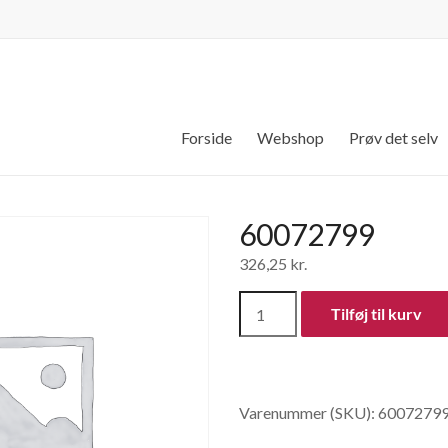
Forside
Webshop
Prøv det selv
60072799
326,25
kr.
60072799
Tilføj til kurv
antal
Varenummer (SKU):
6007279