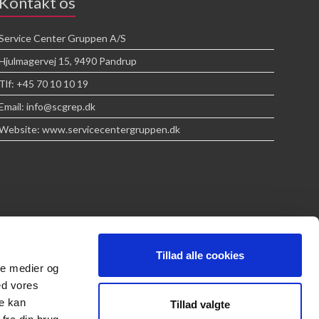
Kontakt os
Service Center Gruppen A/S
Hjulmagervej 15, 9490 Pandrup
Tlf: +45 70 10 10 19
Email: info@scgrep.dk
Website: www.servicecentergruppen.dk
Tillad alle cookies
ale medier og
ed vores
re kan
Tillad valgte