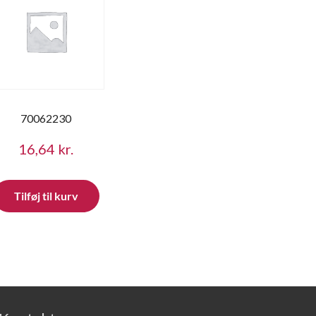
70062230
16,64
kr.
Tilføj til kurv