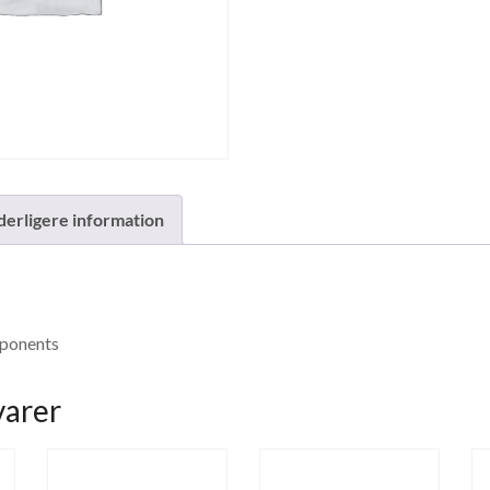
derligere information
mponents
varer