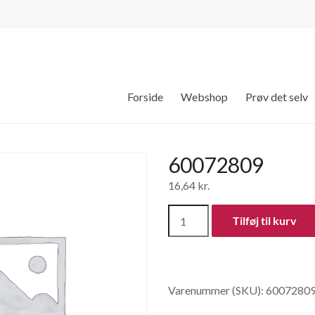
Forside
Webshop
Prøv det selv
60072809
16,64
kr.
60072809
Tilføj til kurv
antal
Varenummer (SKU):
6007280