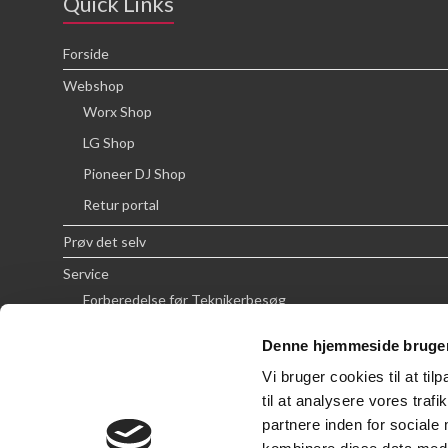
Quick Links
Forside
Webshop
Worx Shop
LG Shop
Pioneer DJ Shop
Retur portal
Prøv det selv
Service
Forberedelse før Teknikerbesøg
Priser
Denne hjemmeside bruger
FAQ
Vi bruger cookies til at til
Om SCG
til at analysere vores tra
partnere inden for sociale
Handelsbetingelser