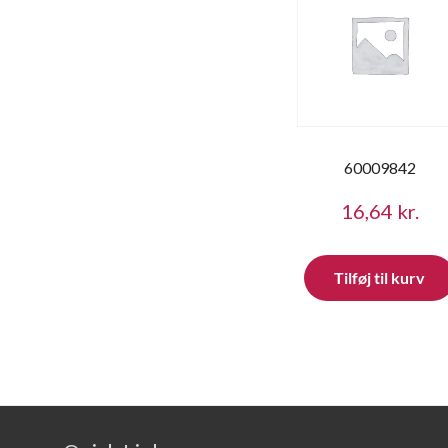
60009842
16,64
kr.
Tilføj til kurv