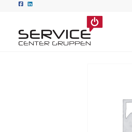
Skip
to
content
Service
Center
Gruppen
A/S
Danmarks
største
reparationsværksted
af
forbrugerelektronik
og
hvidevarer