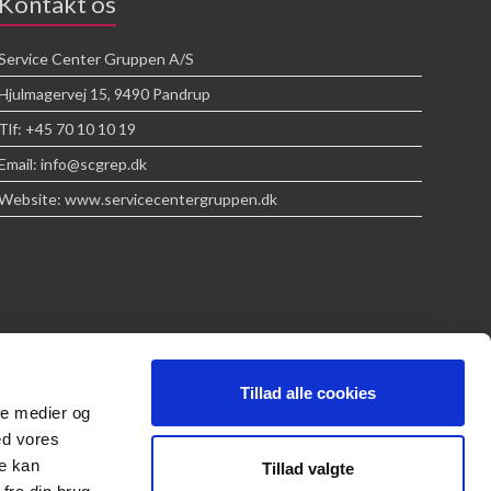
Kontakt os
Service Center Gruppen A/S
Hjulmagervej 15, 9490 Pandrup
Tlf: +45 70 10 10 19
Email: info@scgrep.dk
Website: www.servicecentergruppen.dk
Tillad alle cookies
ale medier og
ed vores
re kan
Tillad valgte