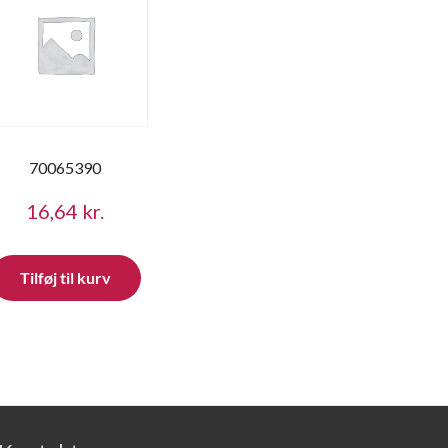
70065390
16,64
kr.
Tilføj til kurv