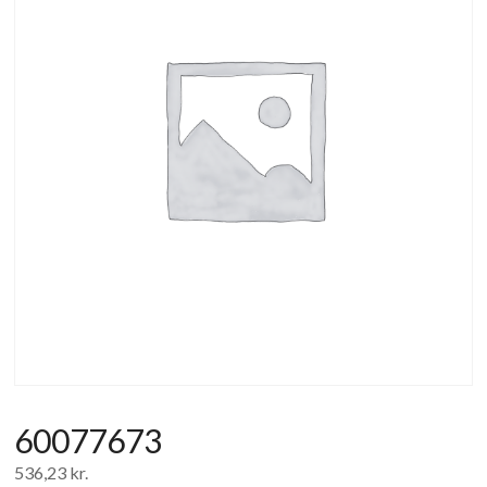
af
forbrugerelektronik
og
hvidevarer
60077673
536,23
kr.