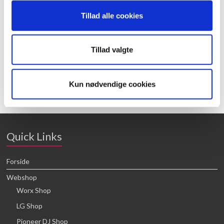
Tillad alle cookies
50039287
50050838
Tillad valgte
16,64
kr.
21,88
kr.
Kun nødvendige cookies
Tilføj til kurv
Tilføj til kurv
Quick Links
Forside
Webshop
Worx Shop
LG Shop
Pioneer DJ Shop