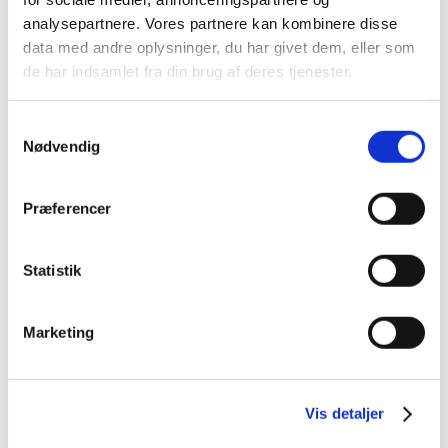
analysepartnere. Vores partnere kan kombinere disse
data med andre oplysninger, du har givet dem, eller som
de har indsamlet fra din brug af deres tjenester.
S
Nødvendig
a
50033792
50050469
m
t
16,64
kr.
16,64
kr.
Præferencer
y
k
Tilføj til kurv
Tilføj til kurv
k
Statistik
e
v
Marketing
a
l
g
Vis detaljer