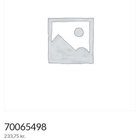
af
forbrugerelektronik
og
hvidevarer
70065498
233,75
kr.