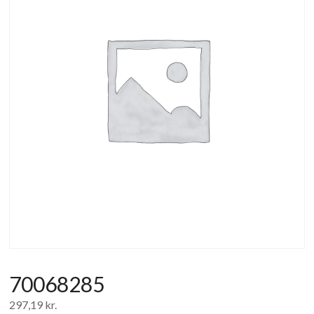
af
forbrugerelektronik
og
hvidevarer
70068285
297,19
kr.