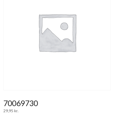
af
forbrugerelektronik
og
hvidevarer
70069730
29,95
kr.