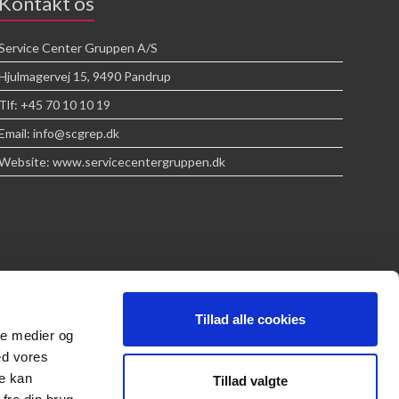
Kontakt os
Service Center Gruppen A/S
Hjulmagervej 15, 9490 Pandrup
Tlf: +45 70 10 10 19
Email: info@scgrep.dk
Website: www.servicecentergruppen.dk
Tillad alle cookies
ale medier og
ed vores
re kan
Tillad valgte