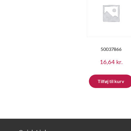
50037866
16,64
kr.
Tilføj til kurv