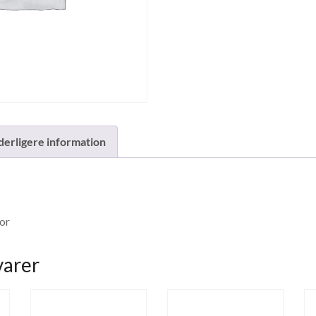
derligere information
or
varer