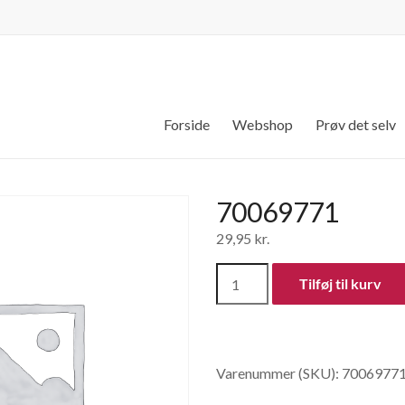
Forside
Webshop
Prøv det selv
70069771
29,95
kr.
70069771
Tilføj til kurv
antal
Varenummer (SKU):
7006977