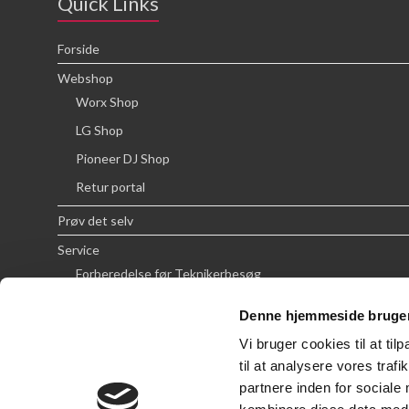
Quick Links
Forside
Webshop
Worx Shop
LG Shop
Pioneer DJ Shop
Retur portal
Prøv det selv
Service
Forberedelse før Teknikerbesøg
Priser
Denne hjemmeside bruger
FAQ
Vi bruger cookies til at til
Om SCG
til at analysere vores tra
partnere inden for sociale
Handelsbetingelser