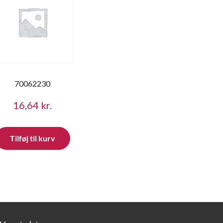
70062230
16,64
kr.
Tilføj til kurv