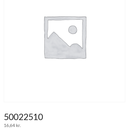
af
forbrugerelektronik
og
hvidevarer
50022510
16,64
kr.