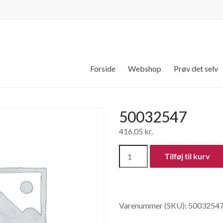
Forside
Webshop
Prøv det selv
50032547
416,05
kr.
50032547
Tilføj til kurv
antal
Varenummer (SKU):
5003254