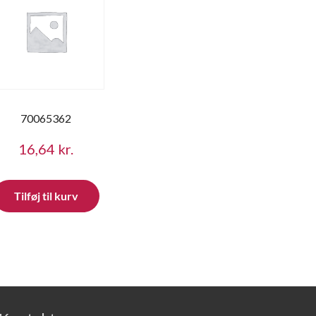
70065362
16,64
kr.
Tilføj til kurv