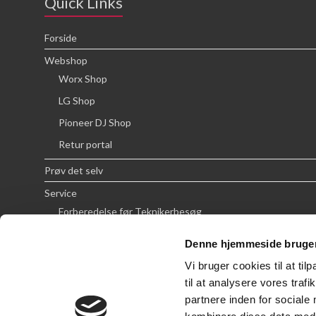
Quick Links
Forside
Webshop
Worx Shop
LG Shop
Pioneer DJ Shop
Retur portal
Prøv det selv
Service
Forberedelse før Teknikerbesøg
Priser
Denne hjemmeside bruger
FAQ
Vi bruger cookies til at til
Om SCG
til at analysere vores tra
partnere inden for sociale
Handelsbetingelser