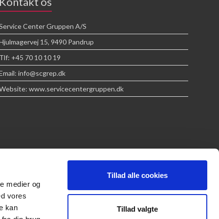
Kontakt os
Service Center Gruppen A/S
Hjulmagervej 15, 9490 Pandrup
Tlf: +45 70 10 10 19
Email: info@scgrep.dk
Website: www.servicecentergruppen.dk
Tillad alle cookies
ale medier og
ed vores
re kan
Tillad valgte