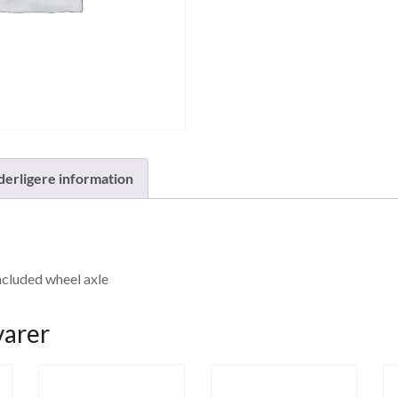
derligere information
ncluded wheel axle
varer