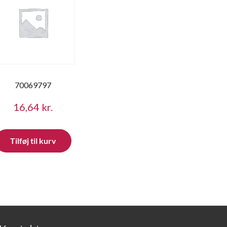
70069797
16,64
kr.
Tilføj til kurv