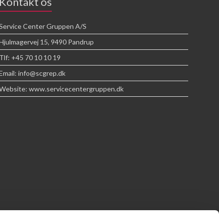
Kontakt os
Service Center Gruppen A/S
Hjulmagervej 15, 9490 Pandrup
Tlf: +45 70 10 10 19
Email: info@scgrep.dk
Website: www.servicecentergruppen.dk