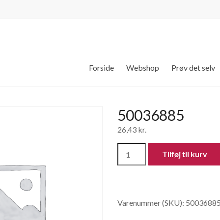
Forside
Webshop
Prøv det selv
50036885
26,43
kr.
50036885
Tilføj til kurv
antal
Varenummer (SKU):
5003688