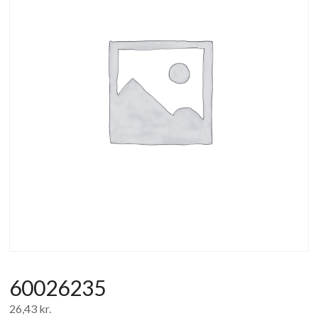
af
forbrugerelektronik
og
hvidevarer
60026235
26,43
kr.