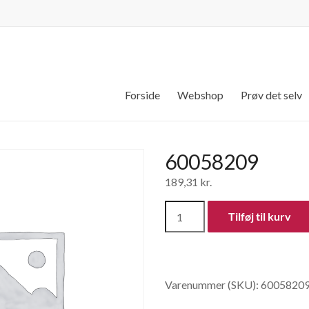
Forside
Webshop
Prøv det selv
60058209
189,31
kr.
60058209
Tilføj til kurv
antal
Varenummer (SKU):
6005820