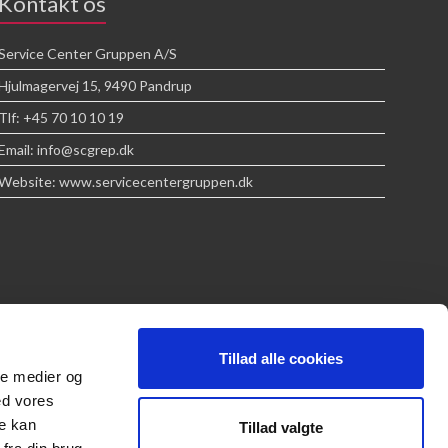
Kontakt os
Service Center Gruppen A/S
Hjulmagervej 15, 9490 Pandrup
Tlf: +45 70 10 10 19
Email: info@scgrep.dk
Website: www.servicecentergruppen.dk
Tillad alle cookies
ale medier og
ed vores
re kan
Tillad valgte