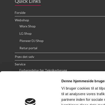
Quick Links
Forside
Webshop
Worx Shop
LG Shop
Pioneer DJ Shop
Retur portal
Prøv det selv
Service
Forberedelse før Teknikerbesøg
Priser
Denne hjemmeside bruger
FAQ
Vi bruger cookies til at til
Om SCG
til at analysere vores tra
partnere inden for sociale
Handelsbetingelser