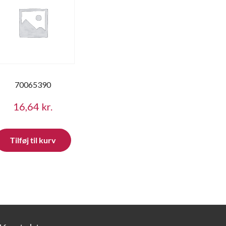
70065390
16,64
kr.
Tilføj til kurv