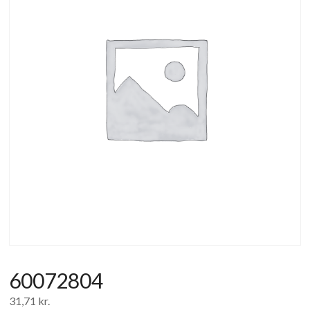
af
forbrugerelektronik
og
hvidevarer
60072804
31,71
kr.