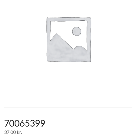
af
forbrugerelektronik
og
hvidevarer
70065399
37,00
kr.