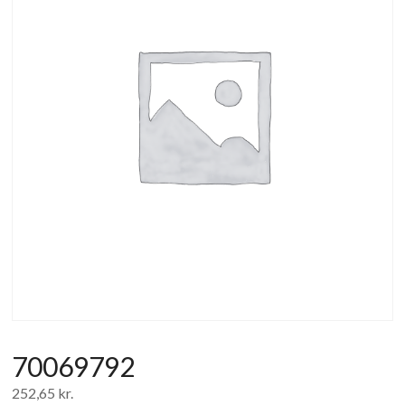
af
forbrugerelektronik
og
hvidevarer
70069792
252,65
kr.